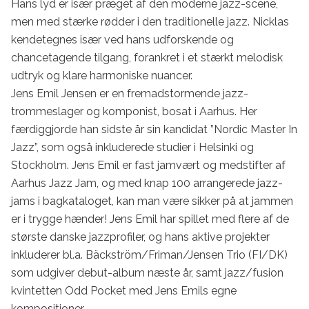
Hans lyd er især præget af den moderne jazz-scene, 
men med stærke rødder i den traditionelle jazz. Nicklas 
kendetegnes især ved hans udforskende og 
chancetagende tilgang, forankret i et stærkt melodisk 
udtryk og klare harmoniske nuancer.

Jens Emil Jensen er en fremadstormende jazz-
trommeslager og komponist, bosat i Aarhus. Her 
færdiggjorde han sidste år sin kandidat ”Nordic Master In 
Jazz”, som også inkluderede studier i Helsinki og 
Stockholm. Jens Emil er fast jamvært og medstifter af 
Aarhus Jazz Jam, og med knap 100 arrangerede jazz-
jams i bagkataloget, kan man være sikker på at jammen 
er i trygge hænder! Jens Emil har spillet med flere af de 
største danske jazzprofiler, og hans aktive projekter 
inkluderer bl.a. Bäckström/Friman/Jensen Trio (FI/DK) 
som udgiver debut-album næste år, samt jazz/fusion 
kvintetten Odd Pocket med Jens Emils egne 
kompositioner.