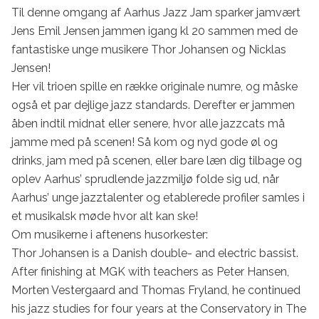
Til denne omgang af Aarhus Jazz Jam sparker jamvært 
Jens Emil Jensen jammen igang kl 20 sammen med de 
fantastiske unge musikere Thor Johansen og Nicklas 
Jensen!

Her vil trioen spille en række originale numre, og måske 
også et par dejlige jazz standards. Derefter er jammen 
åben indtil midnat eller senere, hvor alle jazzcats må 
jamme med på scenen! Så kom og nyd gode øl og 
drinks, jam med på scenen, eller bare læn dig tilbage og 
oplev Aarhus’ sprudlende jazzmiljø folde sig ud, når 
Aarhus’ unge jazztalenter og etablerede profiler samles i 
et musikalsk møde hvor alt kan ske!

Om musikerne i aftenens husorkester:

Thor Johansen is a Danish double- and electric bassist. 
After finishing at MGK with teachers as Peter Hansen, 
Morten Vestergaard and Thomas Fryland, he continued 
his jazz studies for four years at the Conservatory in The 