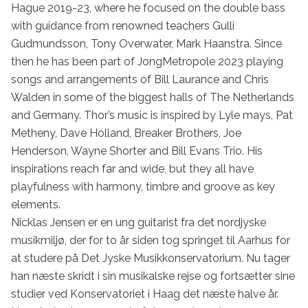
Hague 2019-23, where he focused on the double bass 
with guidance from renowned teachers Gulli 
Gudmundsson, Tony Overwater, Mark Haanstra. Since 
then he has been part of JongMetropole 2023 playing 
songs and arrangements of Bill Laurance and Chris 
Walden in some of the biggest halls of The Netherlands 
and Germany. Thor’s music is inspired by Lyle mays, Pat 
Metheny, Dave Holland, Breaker Brothers, Joe 
Henderson, Wayne Shorter and Bill Evans Trio. His 
inspirations reach far and wide, but they all have 
playfulness with harmony, timbre and groove as key 
elements.

Nicklas Jensen er en ung guitarist fra det nordjyske 
musikmiljø, der for to år siden tog springet til Aarhus for 
at studere på Det Jyske Musikkonservatorium. Nu tager 
han næste skridt i sin musikalske rejse og fortsætter sine 
studier ved Konservatoriet i Haag det næste halve år. 