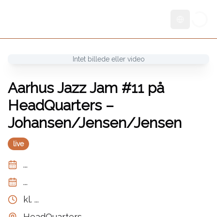
Skift sprog
Intet billede eller video
Aarhus Jazz Jam #11 på
HeadQuarters –
Johansen/Jensen/Jensen
live
...
...
kl.
...
HeadQuarters