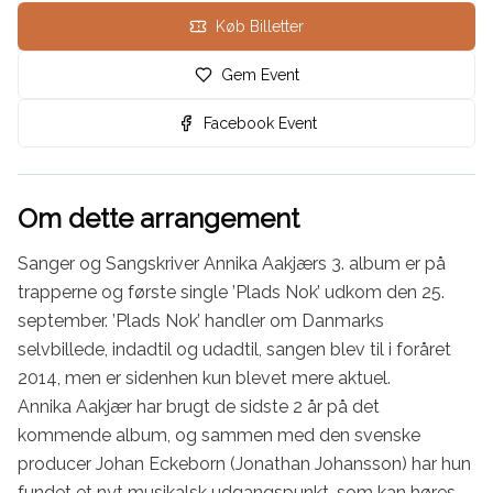
Køb Billetter
Gem Event
Facebook Event
Om dette arrangement
Sanger og Sangskriver Annika Aakjærs 3. album er på 
trapperne og første single ’Plads Nok’ udkom den 25. 
september. ’Plads Nok’ handler om Danmarks 
selvbillede, indadtil og udadtil, sangen blev til i foråret 
2014, men er sidenhen kun blevet mere aktuel.

Annika Aakjær har brugt de sidste 2 år på det 
kommende album, og sammen med den svenske 
producer Johan Eckeborn (Jonathan Johansson) har hun 
fundet et nyt musikalsk udgangspunkt, som kan høres 