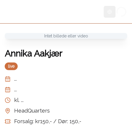
Skift sprog
Intet billede eller video
Annika Aakjær
live
...
...
kl.
...
HeadQuarters
Forsalg: kr150,- / Dør: 150,-