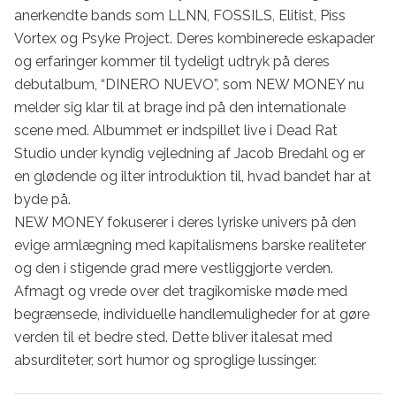
anerkendte bands som LLNN, FOSSILS, Elitist, Piss 
Vortex og Psyke Project. Deres kombinerede eskapader 
og erfaringer kommer til tydeligt udtryk på deres 
debutalbum, “DINERO NUEVO”, som NEW MONEY nu 
melder sig klar til at brage ind på den internationale 
scene med. Albummet er indspillet live i Dead Rat 
Studio under kyndig vejledning af Jacob Bredahl og er 
en glødende og ilter introduktion til, hvad bandet har at 
byde på.

NEW MONEY fokuserer i deres lyriske univers på den 
evige armlægning med kapitalismens barske realiteter 
og den i stigende grad mere vestliggjorte verden. 
Afmagt og vrede over det tragikomiske møde med 
begrænsede, individuelle handlemuligheder for at gøre 
verden til et bedre sted. Dette bliver italesat med 
absurditeter, sort humor og sproglige lussinger.