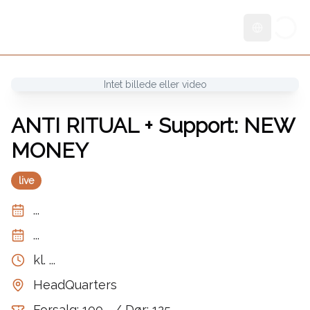
Skift sprog
Intet billede eller video
ANTI RITUAL + Support: NEW
MONEY
live
...
...
kl.
...
HeadQuarters
Forsalg: 100,- / Dør: 125,-