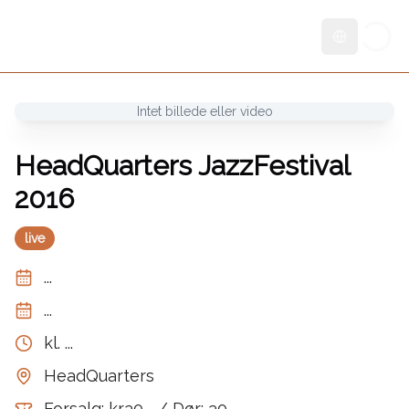
Skift sprog
Intet billede eller video
HeadQuarters JazzFestival
2016
live
...
...
kl.
...
HeadQuarters
Forsalg: kr30,- / Dør: 30,-