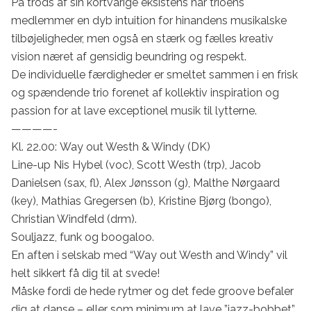
På trods af sin kortvarige eksistens har trioens 
medlemmer en dyb intuition for hinandens musikalske 
tilbøjeligheder, men også en stærk og fælles kreativ 
vision næret af gensidig beundring og respekt.

De individuelle færdigheder er smeltet sammen i en frisk 
og spændende trio forenet af kollektiv inspiration og 
passion for at lave exceptionel musik til lytterne.

————-

Kl. 22.00: Way out Westh & Windy (DK) 

Line-up Nis Hybel (voc), Scott Westh (trp), Jacob 
Danielsen (sax, fl), Alex Jønsson (g), Malthe Nørgaard 
(key), Mathias Gregersen (b), Kristine Bjørg (bongo), 
Christian Windfeld (drm).

Souljazz, funk og boogaloo.

En aften i selskab med “Way out Westh and Windy” vil 
helt sikkert få dig til at svede!

Måske fordi de hede rytmer og det fede groove befaler 
dig at danse – eller som minimum at lave ”jazz-bobbet” 