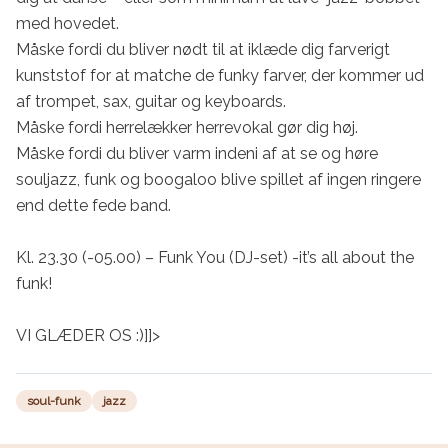
med hovedet.

Måske fordi du bliver nødt til at iklæde dig farverigt 
kunststof for at matche de funky farver, der kommer ud 
af trompet, sax, guitar og keyboards.

Måske fordi herrelækker herrevokal gør dig høj.

Måske fordi du bliver varm indeni af at se og høre 
souljazz, funk og boogaloo blive spillet af ingen ringere 
end dette fede band.

Kl. 23.30 (-05.00) – Funk You (DJ-set) -it’s all about the 
funk! 

VI GLÆDER OS :)]]>
soul-funk
jazz