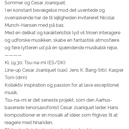
Sommer og Cesar Joaniquet.

I en konstant bevægelse mod det uventede og 
overraskende har de til lejligheden invitereret Nicolai 
Munch-Hansen med på bas.

Med en delikat og karakteristisk lyd vil trioen interagere 
og udforske musikken, skabe en fantastisk atmosfære 
og føre lytteren ud på en spændende musikalsk rejse.

————

Kl. 19.30: Tsu-na-mi (ES/DK) 

Line-up Cesar Joaniquet (sax), Jens K. Bang (trb), Kasper 
Tom (drm)

Kollektiv inspiration og passion for at lave exceptionel 
musik.

Tsu-na-mi er det seneste projekt, som den Aarhus-
baserede tenorsaxofonist Cesar Joaniquet leder. Hans 
kompositioner er en mosaik af idéer, som frigives til at 
reagere med hinanden.
