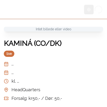
Skift sprog
Intet billede eller video
KAMINÁ (CO/DK)
live
...
...
kl.
...
HeadQuarters
Forsalg: kr50,- / Dør: 50,-