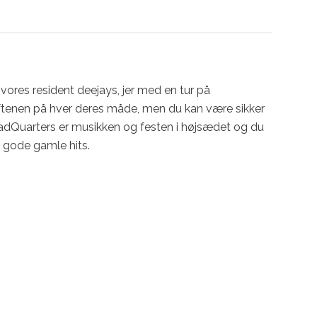
ores resident deejays, jer med en tur på 
ftenen på hver deres måde, men du kan være sikker 
å HeadQuarters er musikken og festen i højsædet og du 
e gode gamle hits.
