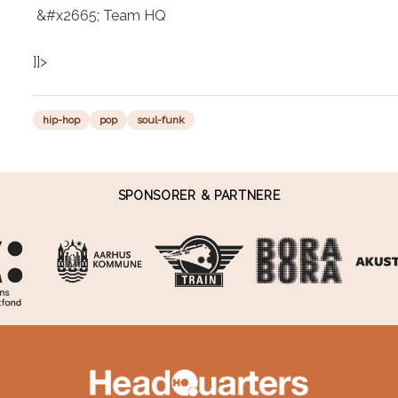
 &#x2665; Team HQ

]]>
hip-hop
pop
soul-funk
SPONSORER & PARTNERE