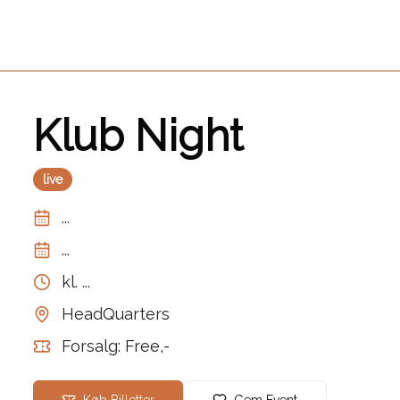
Klub Night
live
...
...
kl.
...
HeadQuarters
Forsalg: Free,-