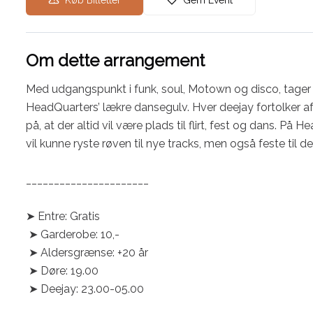
Køb Billetter
Gem Event
Om dette arrangement
Med udgangspunkt i funk, soul, Motown og disco, tager v
HeadQuarters’ lækre dansegulv. Hver deejay fortolker a
på, at der altid vil være plads til flirt, fest og dans. P
vil kunne ryste røven til nye tracks, men også feste til d
______________________

➤ Entre: Gratis

 ➤ Garderobe: 10,-

 ➤ Aldersgrænse: +20 år

 ➤ Døre: 19.00 

 ➤ Deejay: 23.00-05.00
