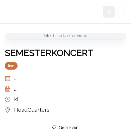
Skift sprog
Intet billede eller video
SEMESTERKONCERT
live
...
...
kl.
...
HeadQuarters
Gem Event