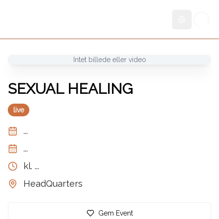
Skift sprog
Intet billede eller video
SEXUAL HEALING
live
...
...
kl.
...
HeadQuarters
Gem Event