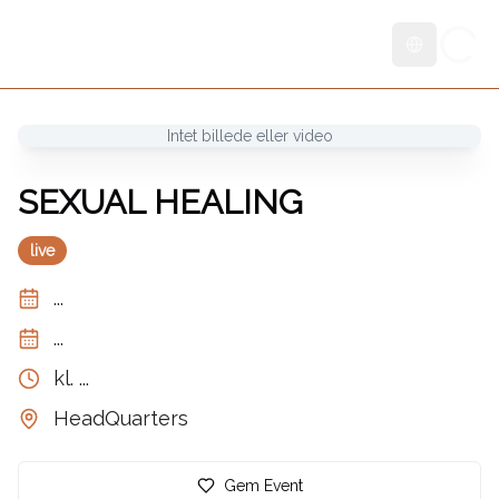
Skift sprog
Intet billede eller video
SEXUAL HEALING
live
...
...
kl.
...
HeadQuarters
Gem Event