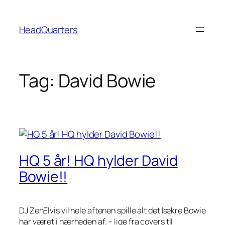
Spring
til
HeadQuarters
indhold
Tag:
David Bowie
HQ 5 år! HQ hylder David
Bowie!!
DJ ZenElvis vil hele aftenen spille alt det lækre Bowie
har været i nærheden af. – lige fra covers til