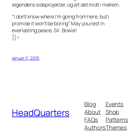
legendens sideprojekter, og alt det midt i mellem.
“I don’t know where I’m going from here, but I
promise it won’t be boring” May you rest in
everlasting peace, Sir. Bowie!
]]>
januar 11, 2016
Blog
Events
HeadQuarters
About
Shop
FAQs
Patterns
Authors
Themes